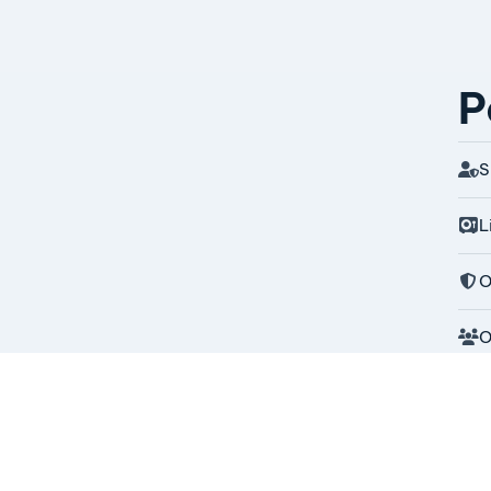
P
S
L
O
O