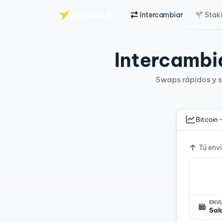
Intercambiar
Stak
Saltar al contenido principal
Intercambia
Swaps rápidos y si
Bitcoin 
Tipo d
Tú env
ENV
Sal