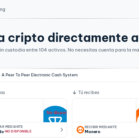
ing
 cripto directamente a 
n custodia entre 104 activos. No necesitas cuenta para la ma
- A Peer To Peer Electronic Cash System
e cambio
ías
Tú recibes
No disponible
IAR MEDIANTE
RECIBIR MEDIANTE
·
do
Monero
NO DISPONIBLE