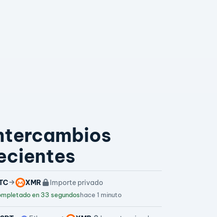
ntercambios
ecientes
TC
XMR
Importe privado
mpletado en 33 segundos
hace 1 minuto