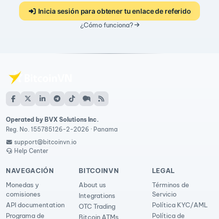
Inicia sesión para obtener tu enlace de referido
¿Cómo funciona?
Operated by BVX Solutions Inc.
Reg. No. 155785126-2-2026 · Panama
support@bitcoinvn.io
Help Center
NAVEGACIÓN
BITCOINVN
LEGAL
Monedas y
About us
Términos de
comisiones
Servicio
Integrations
API documentation
Política KYC/AML
OTC Trading
Programa de
Política de
Bitcoin ATMs