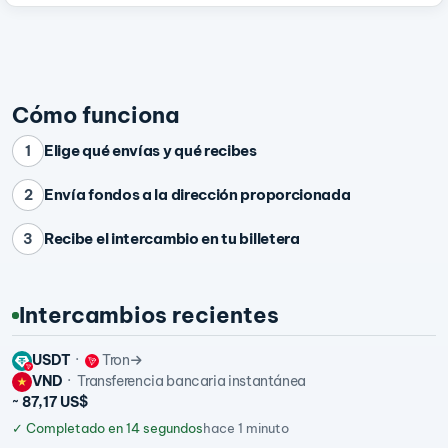
Cómo funciona
Elige qué envías y qué recibes
1
Envía fondos a la dirección proporcionada
2
Recibe el intercambio en tu billetera
3
Intercambios recientes
USDT
Tron
VND
Transferencia bancaria instantánea
~ 87,17 US$
✓
Completado en 14 segundos
hace 1 minuto