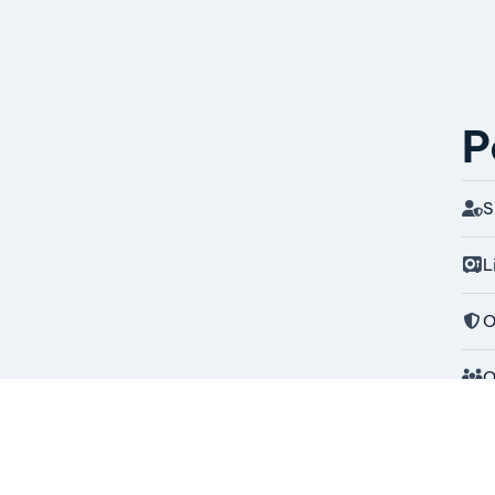
P
S
L
O
O