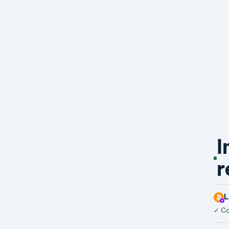
I
r
L
✓
Co