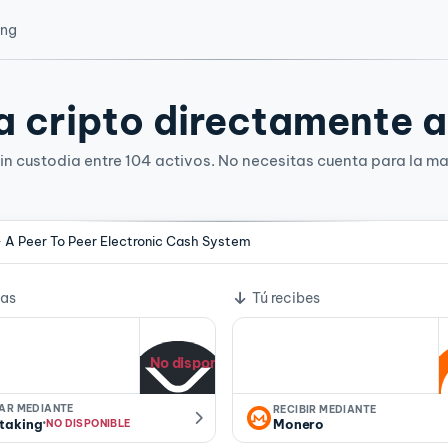
ing
 cripto directamente a 
n custodia entre 104 activos. No necesitas cuenta para la ma
- A Peer To Peer Electronic Cash System
e cambio
ías
Tú recibes
No disponible
IAR MEDIANTE
RECIBIR MEDIANTE
·
staking
Monero
NO DISPONIBLE