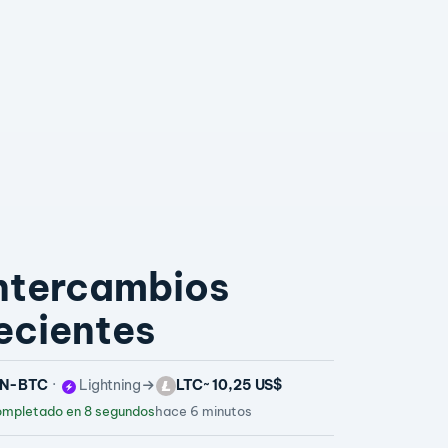
ntercambios
ecientes
N-BTC
Lightning
LTC
~ 10,25 US$
mpletado en 8 segundos
hace 6 minutos