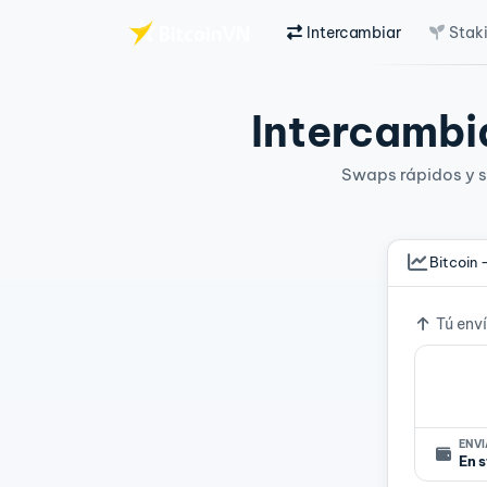
Intercambiar
Stak
Saltar al contenido principal
Intercambia
Swaps rápidos y si
Bitcoin 
Tipo d
Tú env
ENV
En 