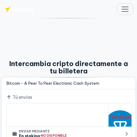
Saltar al contenido principal
Intercambia cripto directamente a
tu billetera
Bitcoin - A Peer To Peer Electronic Cash System
Tú envías
No disponib
ENVIAR MEDIANTE
·
En staking
NO DISPONIBLE