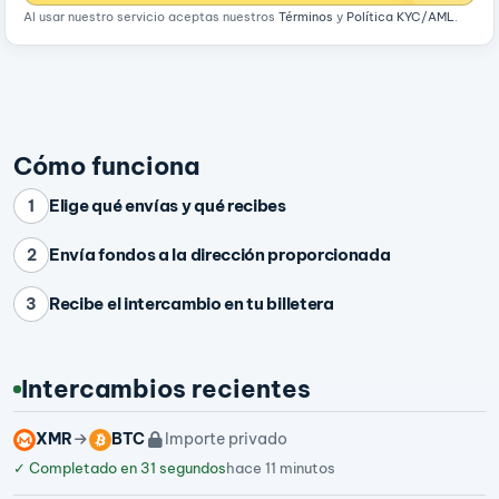
Al usar nuestro servicio aceptas nuestros
Términos
y
Política KYC/AML
.
Cómo funciona
Elige qué envías y qué recibes
1
Envía fondos a la dirección proporcionada
2
Recibe el intercambio en tu billetera
3
Intercambios recientes
XMR
BTC
Importe privado
✓
Completado en 31 segundos
hace 11 minutos