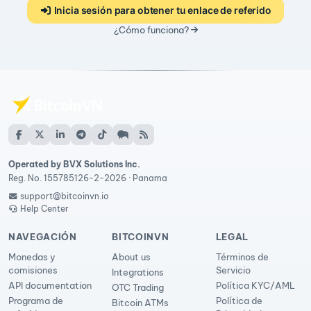
Inicia sesión para obtener tu enlace de referido
¿Cómo funciona?
Operated by BVX Solutions Inc.
Reg. No. 155785126-2-2026 · Panama
support@bitcoinvn.io
Help Center
NAVEGACIÓN
BITCOINVN
LEGAL
Monedas y
About us
Términos de
comisiones
Servicio
Integrations
API documentation
Política KYC/AML
OTC Trading
Programa de
Política de
Bitcoin ATMs