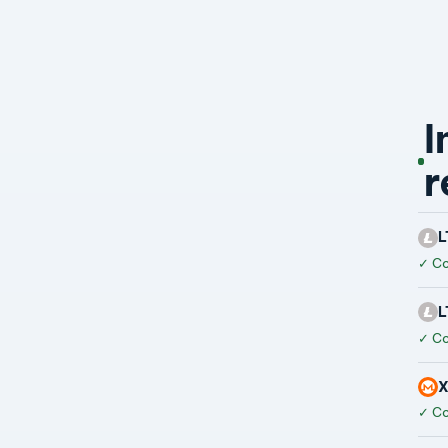
I
r
L
✓
Co
L
✓
Co
✓
Co