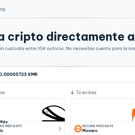
ing
 cripto directamente a 
n custodia entre 104 activos. No necesitas cuenta para la ma
0.00005723 XMR
e cambio
ías
Tú recibes
Máx
IAR MEDIANTE
RECIBIR MEDIANTE
ic
Monero