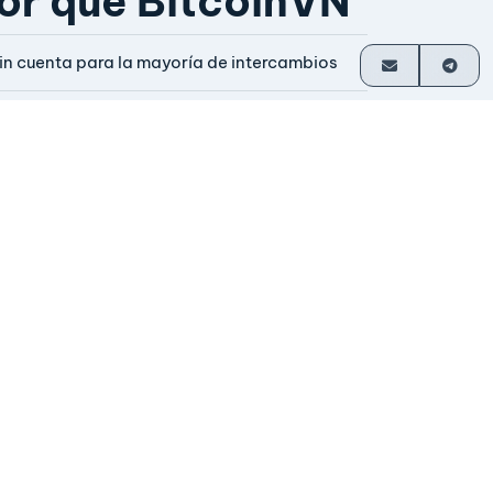
or qué BitcoinVN
in cuenta para la mayoría de intercambios
iquidación directa en tu billetera
perando desde 2014
perado por sus fundadores