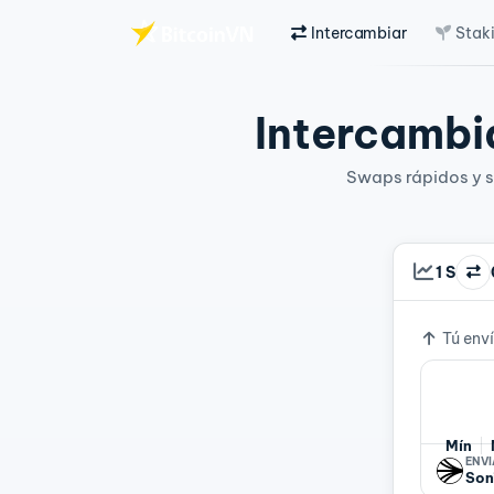
Intercambiar
Stak
Saltar al contenido principal
Intercambia
Swaps rápidos y si
1 S
Tipo d
Tú env
Mín
ENV
Son