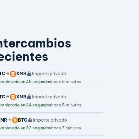
ntercambios
ecientes
TC
XMR
Importe privado
mpletado en 45 segundos
hace 5 minutos
TC
XMR
Importe privado
mpletado en 34 segundos
hace 5 minutos
XMR
BTC
Importe privado
mpletado en 33 segundos
hace 7 minutos