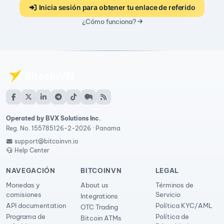
Inicia sesión para obtener tu enlace de referido
¿Cómo funciona?
Operated by BVX Solutions Inc.
Reg. No. 155785126-2-2026 · Panama
support@bitcoinvn.io
Help Center
NAVEGACIÓN
BITCOINVN
LEGAL
Monedas y
About us
Términos de
comisiones
Servicio
Integrations
API documentation
Política KYC/AML
OTC Trading
Programa de
Política de
Bitcoin ATMs