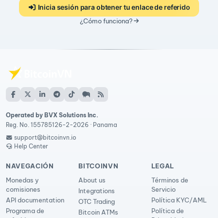
Inicia sesión para obtener tu enlace de referido
¿Cómo funciona?
Operated by BVX Solutions Inc.
Reg. No. 155785126-2-2026 · Panama
support@bitcoinvn.io
Help Center
NAVEGACIÓN
BITCOINVN
LEGAL
Monedas y
About us
Términos de
comisiones
Servicio
Integrations
API documentation
Política KYC/AML
OTC Trading
Programa de
Política de
Bitcoin ATMs