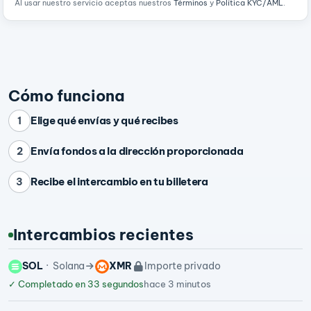
Al usar nuestro servicio aceptas nuestros
Términos
y
Política KYC/AML
.
Cómo funciona
Elige qué envías y qué recibes
1
Envía fondos a la dirección proporcionada
2
Recibe el intercambio en tu billetera
3
Intercambios recientes
SOL
Solana
XMR
Importe privado
✓
Completado en 33 segundos
hace 3 minutos