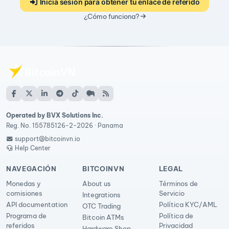
Inicia sesión para obtener tu enlace de referido
¿Cómo funciona?
Operated by BVX Solutions Inc.
Reg. No. 155785126-2-2026 · Panama
support@bitcoinvn.io
Help Center
NAVEGACIÓN
BITCOINVN
LEGAL
Monedas y
About us
Términos de
comisiones
Servicio
Integrations
API documentation
Política KYC/AML
OTC Trading
Programa de
Política de
Bitcoin ATMs
referidos
Privacidad
Hardware Shop