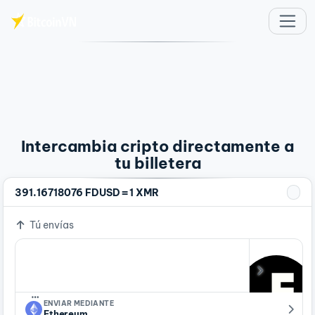
Saltar al contenido principal
Intercambia cripto directamente a
tu billetera
=
391.16718076 FDUSD
1 XMR
Tú envías
…
ENVIAR MEDIANTE
Ethereum