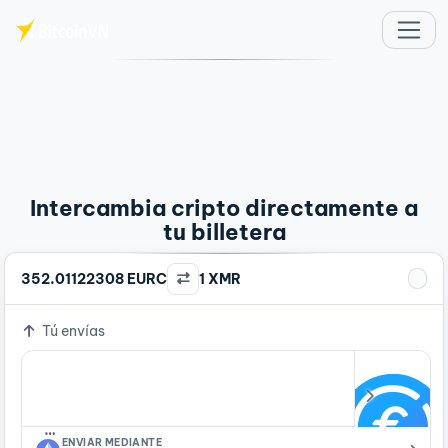
Saltar al contenido principal
Intercambia cripto directamente a
tu billetera
352.01122308 EURC
1 XMR
Tú envías
…
ENVIAR MEDIANTE