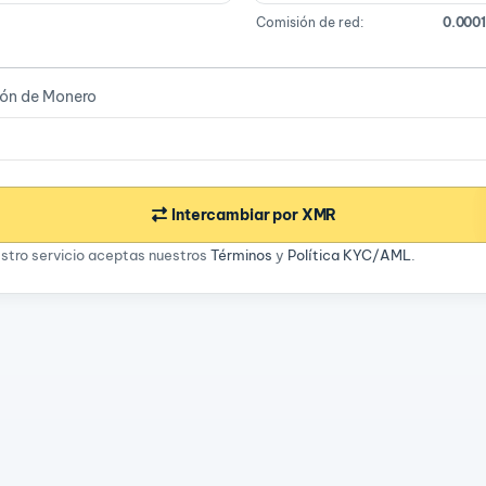
Comisión de red:
0.000
ión de Monero
Intercambiar por XMR
estro servicio aceptas nuestros
Términos
y
Política KYC/AML
.