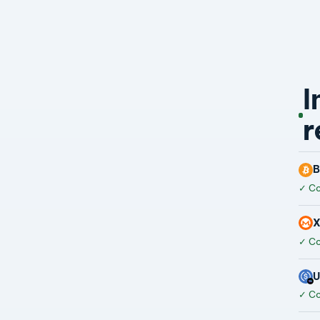
I
r
B
✓
Co
✓
Co
✓
Co