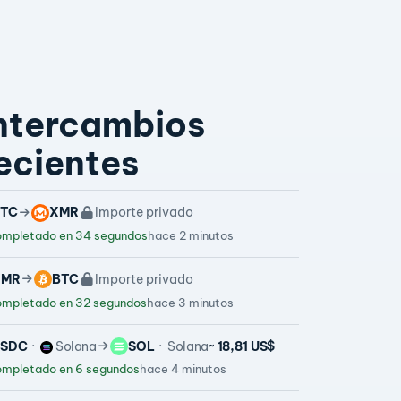
ntercambios
ecientes
TC
XMR
Importe privado
mpletado en 34 segundos
hace 2 minutos
XMR
BTC
Importe privado
mpletado en 32 segundos
hace 3 minutos
USDC
Solana
SOL
Solana
~ 18,81 US$
mpletado en 6 segundos
hace 4 minutos