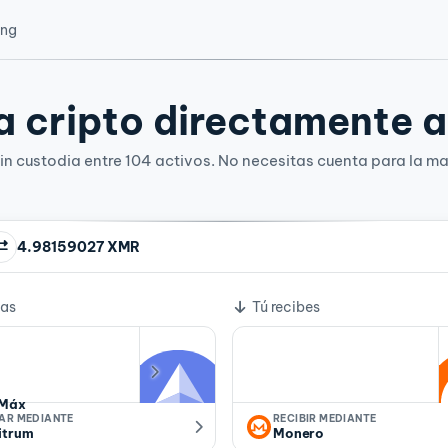
ing
 cripto directamente a 
n custodia entre 104 activos. No necesitas cuenta para la ma
4.98159027 XMR
e cambio
ías
Tú recibes
Máx
IAR MEDIANTE
RECIBIR MEDIANTE
itrum
Monero