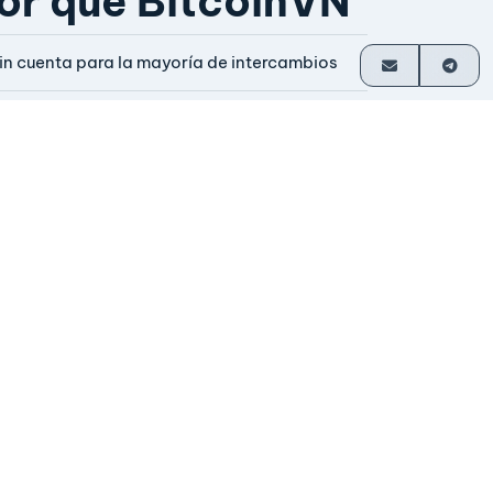
or qué BitcoinVN
in cuenta para la mayoría de intercambios
iquidación directa en tu billetera
perando desde 2014
perado por sus fundadores