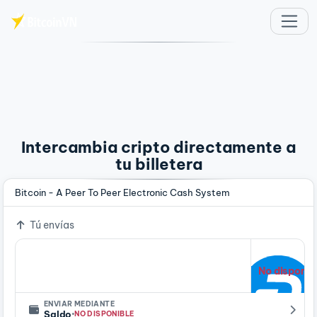
Saltar al contenido principal
Intercambia cripto directamente a
tu billetera
Bitcoin - A Peer To Peer Electronic Cash System
Tú envías
No disponib
ENVIAR MEDIANTE
·
Saldo
NO DISPONIBLE