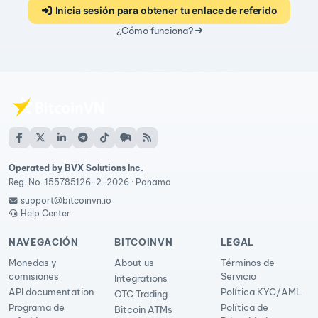
Inicia sesión para obtener tu enlace de referido
¿Cómo funciona?
Operated by BVX Solutions Inc.
Reg. No. 155785126-2-2026 · Panama
support@bitcoinvn.io
Help Center
NAVEGACIÓN
BITCOINVN
LEGAL
Monedas y
About us
Términos de
comisiones
Servicio
Integrations
API documentation
Política KYC/AML
OTC Trading
Programa de
Política de
Bitcoin ATMs