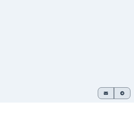
Cómo funciona
Intercambia cripto en 3 simples pasos
Elige
Selecciona qué activos deseas