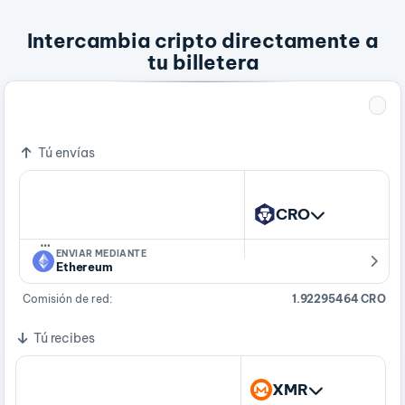
Intercambia cripto directamente a
tu billetera
1 CRO
0.00014318 XMR
Tú envías
CRO
…
ENVIAR MEDIANTE
Ethereum
Comisión de red:
1.92295464 CRO
Tú recibes
XMR