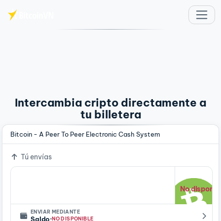
Saltar al contenido principal
Intercambia cripto directamente a
tu billetera
Bitcoin - A Peer To Peer Electronic Cash System
Tú envías
No disponib
ENVIAR MEDIANTE
·
Saldo
NO DISPONIBLE