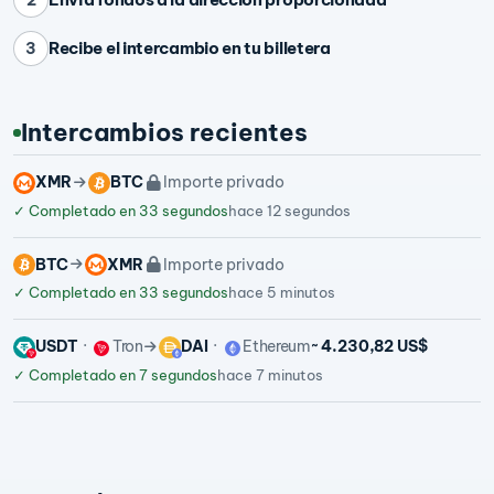
Recibe el intercambio en tu billetera
3
Intercambios recientes
XMR
BTC
Importe privado
✓
Completado en 33 segundos
hace 12 segundos
BTC
XMR
Importe privado
✓
Completado en 33 segundos
hace 5 minutos
USDT
Tron
DAI
Ethereum
~ 4.230,82 US$
✓
Completado en 7 segundos
hace 7 minutos