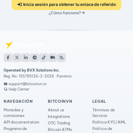
Inicia sesión para obtener tu enlace de referido
¿Cómo funciona?
Operated by BVX Solutions Inc.
Reg. No. 155785126-2-2026 · Panama
support@bitcoinvn.io
Help Center
NAVEGACIÓN
BITCOINVN
LEGAL
Monedas y
About us
Términos de
comisiones
Servicio
Integrations
API documentation
Política KYC/AML
OTC Trading
Programa de
Política de
Bitcoin ATMs