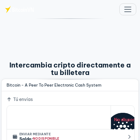
Saltar al contenido principal
Intercambia cripto directamente a
tu billetera
Bitcoin - A Peer To Peer Electronic Cash System
Tú envías
No disponib
ENVIAR MEDIANTE
·
Saldo
NO DISPONIBLE