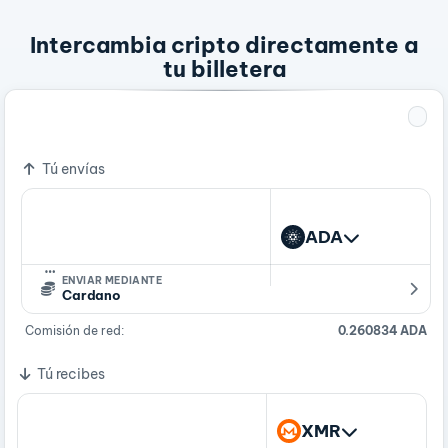
Intercambia cripto directamente a
tu billetera
1 ADA
0.00051544 XMR
Tú envías
ADA
…
ENVIAR MEDIANTE
Cardano
Comisión de red:
0.260834 ADA
Tú recibes
XMR