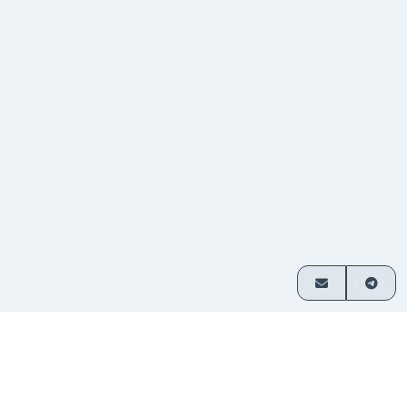
Cómo funciona
Intercambia cripto en 3 simples pasos
Elige
Selecciona qué activos deseas