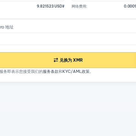
9.821523 USD₮
网络费用:
0.000
ro 地址
兑换为 XMR
服务即表示您接受我们的
服务条款
和
KYC/AML政策
。