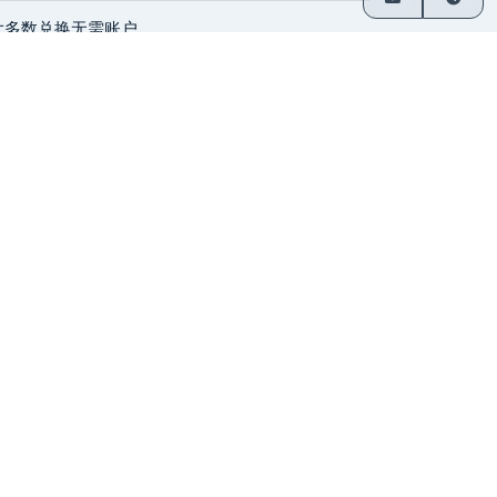
大多数兑换无需账户
直接结算至钱包
自2014年起运营
创始团队运营