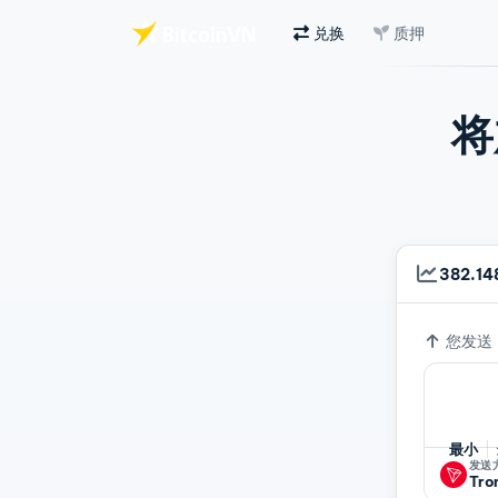
兑换
质押
跳至主要内容
将
382.14
汇率
您发送
最小
发送
Tro