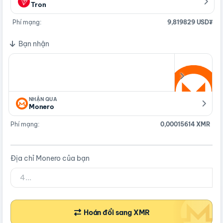
Tron
Phí mạng:
9,819829 USD₮
Bạn nhận
NHẬN QUA
Monero
Phí mạng:
0,00015614 XMR
Địa chỉ Monero của bạn
Hoán đổi sang XMR