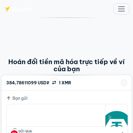
Chuyển đến nội dung chính
Hoán đổi tiền mã hóa trực tiếp về ví
của bạn
384,78611099 USD₮
1 XMR
Bạn gửi
…
GỬI QUA