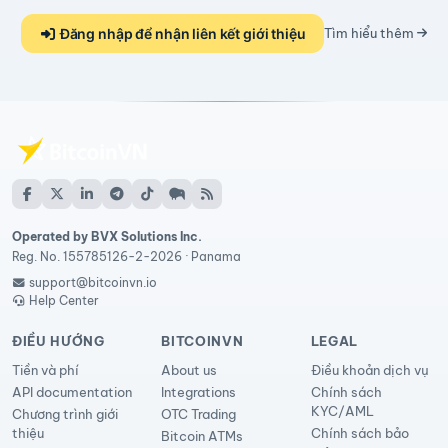
Đăng nhập để nhận liên kết giới thiệu
Tìm hiểu thêm
Operated by BVX Solutions Inc.
Reg. No. 155785126-2-2026 · Panama
support@bitcoinvn.io
Help Center
ĐIỀU HƯỚNG
BITCOINVN
LEGAL
Tiền và phí
About us
Điều khoản dịch vụ
API documentation
Integrations
Chính sách
KYC/AML
Chương trình giới
OTC Trading
thiệu
Chính sách bảo
Bitcoin ATMs