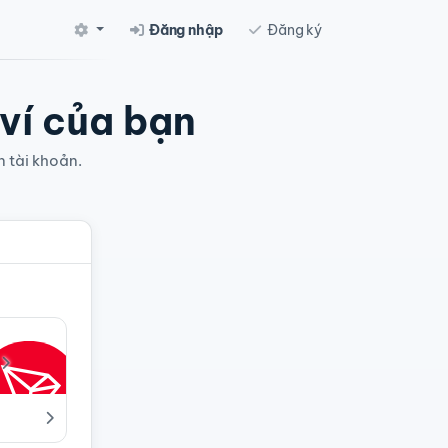
Đăng nhập
Đăng ký
 ví của bạn
n tài khoản.