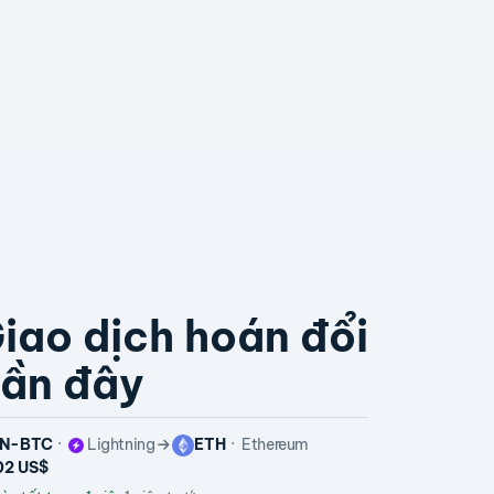
iao dịch hoán đổi
ần đây
N-BTC
Lightning
ETH
Ethereum
02 US$