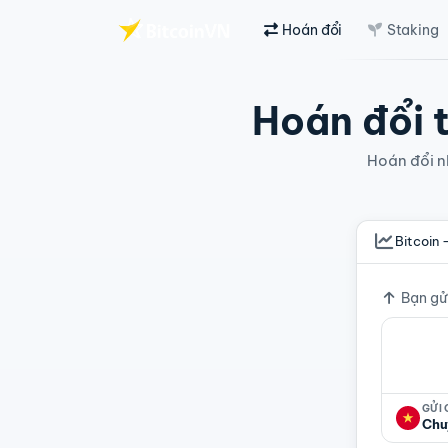
Hoán đổi
Staking
Chuyển đến nội dung chính
Hoán đổi t
Hoán đổi nh
Bitcoin 
Tỷ giá
Bạn gử
GỬI
Chu