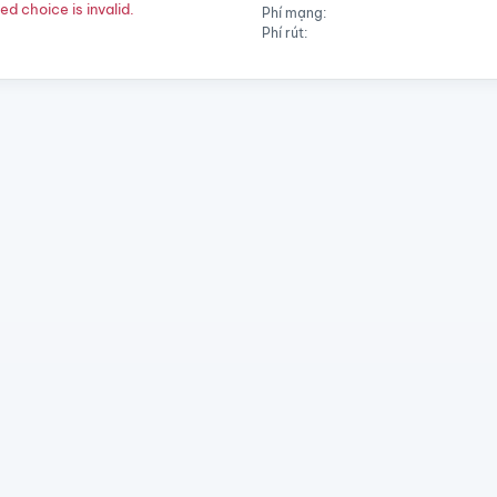
d choice is invalid.
Phí mạng:
Phí rút: