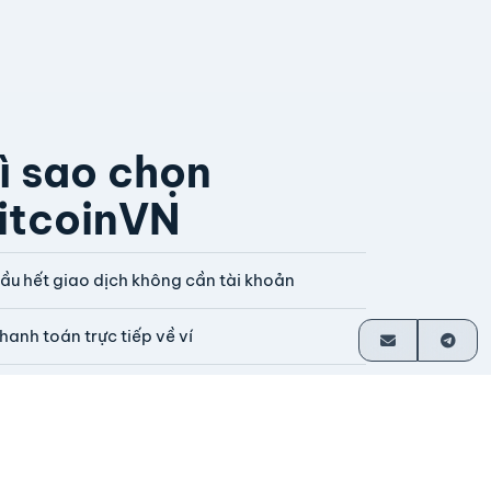
ì sao chọn
itcoinVN
ầu hết giao dịch không cần tài khoản
hanh toán trực tiếp về ví
oạt động từ năm 2014
o nhà sáng lập vận hành