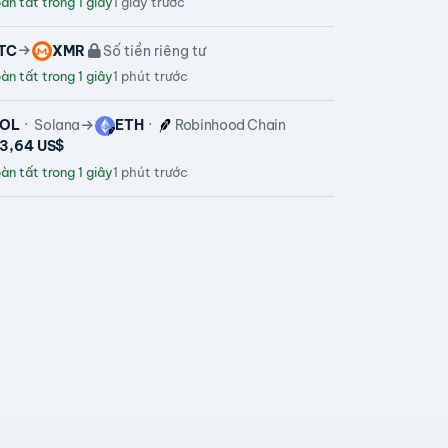
n tất trong 1 giây
1 giây trước
TC
XMR
Số tiền riêng tư
n tất trong 1 giây
1 phút trước
OL
Solana
ETH
Robinhood Chain
03,64 US$
n tất trong 1 giây
1 phút trước