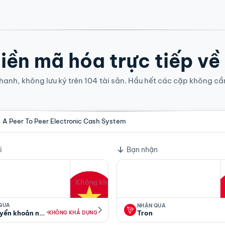
iền mã hóa trực tiếp về
anh, không lưu ký trên 104 tài sản. Hầu hết các cặp không cầ
- A Peer To Peer Electronic Cash System
i
Bạn nhận
Không khả dụng
 QUA
NHẬN QUA
·
yển khoản ngân hàng
Tron
KHÔNG KHẢ DỤNG