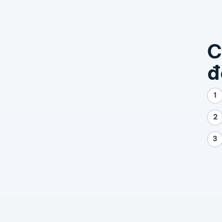
C
đ
1
2
3