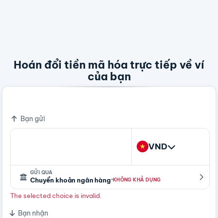
Hoán đổi tiền mã hóa trực tiếp về ví
của bạn
Bitcoin - A Peer To Peer Electronic Cash System
Bạn gửi
VND
GỬI QUA
·
Chuyển khoản ngân hàng
KHÔNG KHẢ DỤNG
The selected choice is invalid.
Bạn nhận