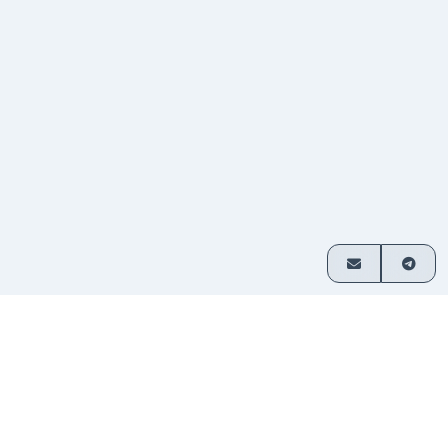
Cách thức hoạt động
Đổi tiền mã hóa chỉ trong 3 bước đơn giản
Chọn cặp
Chọn loại tài sản bạn muốn
1
giao dịch
đổi và nhập số tiền.
Gửi
Chuyển tiền đến địa chỉ được