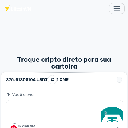
Ir para o conteúdo principal
Troque cripto direto para sua
carteira
375.61308104 USD₮
1 XMR
Você envia
…
ENVIAR VIA