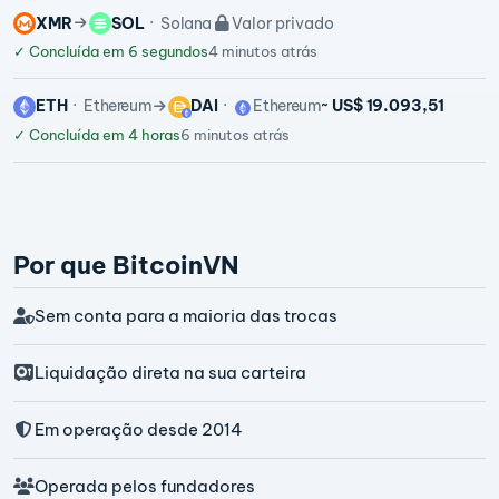
XMR
SOL
Solana
Valor privado
✓
Concluída em 6 segundos
4 minutos atrás
ETH
Ethereum
DAI
Ethereum
~ US$ 19.093,51
✓
Concluída em 4 horas
6 minutos atrás
Por que BitcoinVN
Sem conta para a maioria das trocas
Liquidação direta na sua carteira
Em operação desde 2014
Operada pelos fundadores