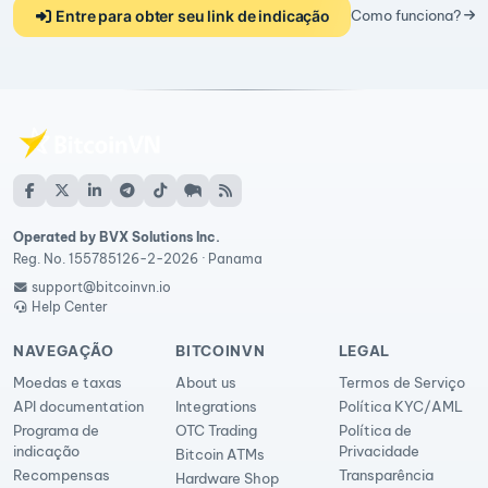
Entre para obter seu link de indicação
Como funciona?
Operated by BVX Solutions Inc.
Reg. No. 155785126-2-2026 · Panama
support@bitcoinvn.io
Help Center
NAVEGAÇÃO
BITCOINVN
LEGAL
Moedas e taxas
About us
Termos de Serviço
API documentation
Integrations
Política KYC/AML
Programa de
OTC Trading
Política de
indicação
Privacidade
Bitcoin ATMs
Recompensas
Transparência
Hardware Shop