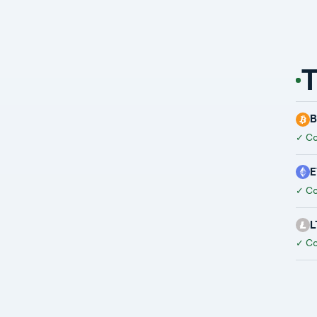
T
B
✓
Co
E
✓
Co
L
✓
Co