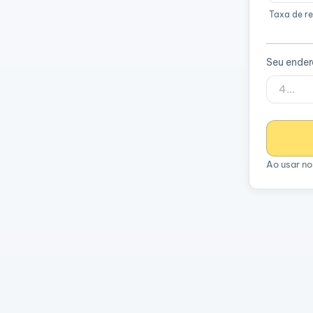
Taxa de re
Seu ende
Ao usar no