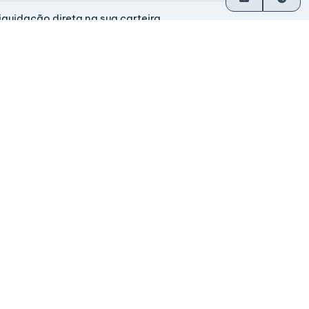
iquidação direta na sua carteira
m operação desde 2014
perada pelos fundadores