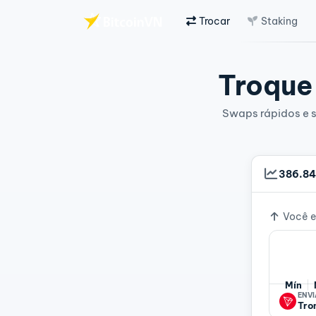
Trocar
Staking
Ir para o conteúdo principal
Troque 
Swaps rápidos e s
386.84
Taxa d
Você e
Mín
ENVI
Tro