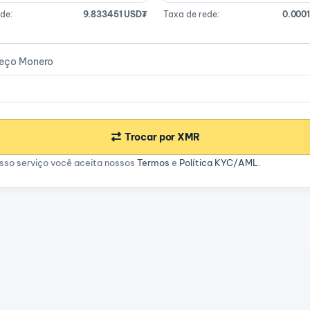
de:
9.833451 USD₮
Taxa de rede:
0.000
reço Monero
Trocar por XMR
sso serviço você aceita nossos
Termos
e
Política KYC/AML
.