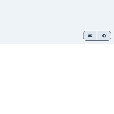
이용 방법
3단계로 간편하게 암호화폐 교환
거래 쌍
교환할 자산을 선택하고 금액을 입
1
선택
력하세요.
입금 보
제공된 주소로 자금을 전송하세요. 가
2
내기
입이 필요 없습니다.
자금 수
교환된 암호화폐가 지갑으로 직접 전
3
령
송됩니다.