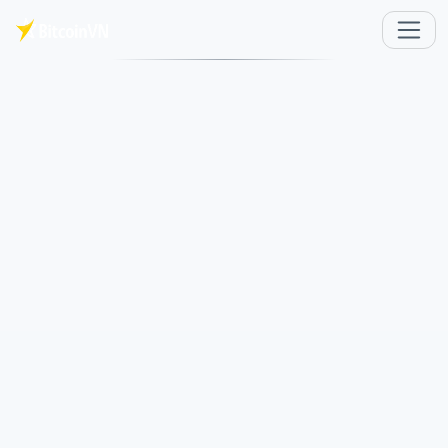
주요 콘텐츠로 건너뛰기