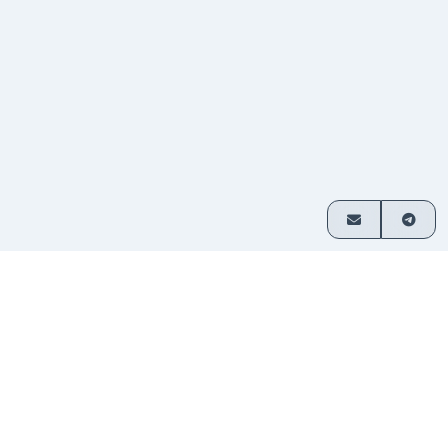
ご利用方法
3つの簡単なステップで暗号資産を交換
通貨ペア
交換したい資産を選び、金額を入
1
を選択
力してください。
入金を
表示されたアドレスに送金してくだ
2
送信
さい。登録不要です。
資金を
交換された暗号資産はお客様のウ
3