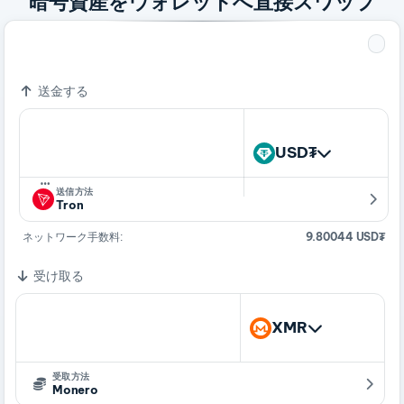
暗号資産をウォレットへ直接スワップ
372.95637884 USD₮
1 XMR
送金する
USD₮
…
送信方法
Tron
ネットワーク手数料:
9.80044 USD₮
受け取る
XMR
受取方法
Monero