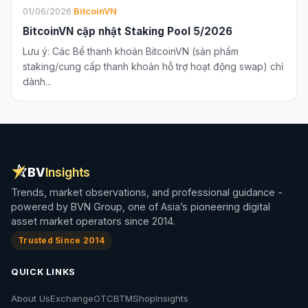
01/06/2026
·
BitcoinVN
BitcoinVN cập nhật Staking Pool 5/2026
Lưu ý: Các Bể thanh khoản BitcoinVN (sản phẩm
staking/cung cấp thanh khoản hỗ trợ hoạt động swap) chỉ
dành...
BV
Insights
Trends, market observations, and professional guidance -
powered by BVN Group, one of Asia’s pioneering digital
asset market operators since 2014.
Trusted Since 2014
QUICK LINKS
About Us
Exchange
OTC
BTM
Shop
Insights