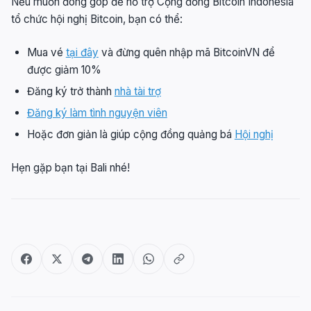
Nếu muốn đóng góp để hỗ trợ Cộng đồng Bitcoin Indonesia
tổ chức hội nghị Bitcoin, bạn có thể:
Mua vé
tại đây
và đừng quên nhập mã BitcoinVN để
được giảm 10%
Đăng ký trở thành
nhà tài trợ
Đăng ký làm tình nguyện viên
Hoặc đơn giản là giúp cộng đồng quảng bá
Hội nghị
Hẹn gặp bạn tại Bali nhé!