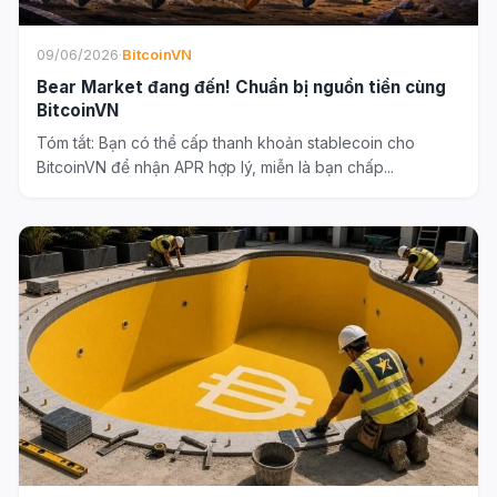
09/06/2026
·
BitcoinVN
Bear Market đang đến! Chuẩn bị nguồn tiền cùng
BitcoinVN
Tóm tắt: Bạn có thể cấp thanh khoản stablecoin cho
BitcoinVN để nhận APR hợp lý, miễn là bạn chấp...