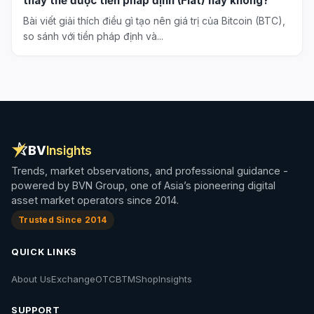
thay thế được tiền pháp định (Fiat) hay không?
Bài viết giải thích điều gì tạo nên giá trị của Bitcoin (BTC),
so sánh với tiền pháp định và...
BV
Insights
Trends, market observations, and professional guidance -
powered by BVN Group, one of Asia’s pioneering digital
asset market operators since 2014.
Trusted Since 2014
QUICK LINKS
About Us
Exchange
OTC
BTM
Shop
Insights
SUPPORT