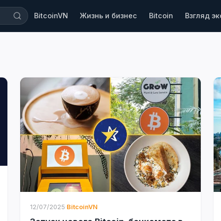
BitcoinVN
Жизнь и бизнес
Bitcoin
Взгляд э
12/07/2025
·
BitcoinVN