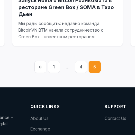
Запуск нового Bitcoin-банкомата в
ресторане Green Box / SOMA в Тхао
Дьен
Мы рады сообщить: недавно команда
BitcoinVN BTM начала сотрудничество с
Green Box – известным рестораном
здорового питания в Тхао Дьен,...
←
1
…
4
5
Posts
pagination
QUICK LINKS
SUPPORT
dance -
About Us
Contact Us
ital
Exchange