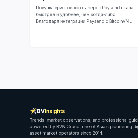
Покупка криптовалюты через Paysend стала
быстрее и удобнее, чем когда-либо.
Благодаря интеграции Paysend с BitcoinVN
пользователи могут приобретать
криптовалюту напрямую...
BV
Insights
Trends, market observations, and professional gui
powered by BVN Group, one of Asia’s pioneering dig
asset market operators since 2014.