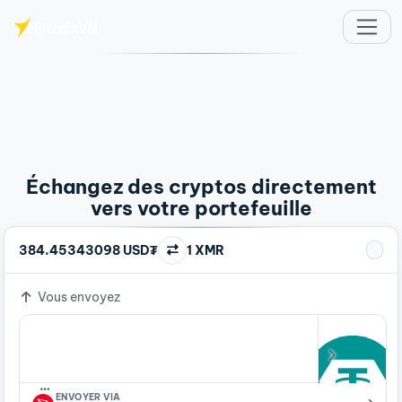
Aller au contenu principal
Échangez des cryptos directement
vers votre portefeuille
384.45343098 USD₮
1 XMR
Vous envoyez
…
ENVOYER VIA