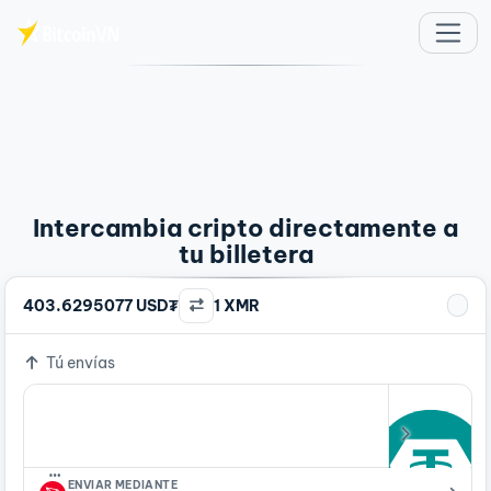
Saltar al contenido principal
Intercambia cripto directamente a
tu billetera
403.6295077 USD₮
1 XMR
Tú envías
…
ENVIAR MEDIANTE