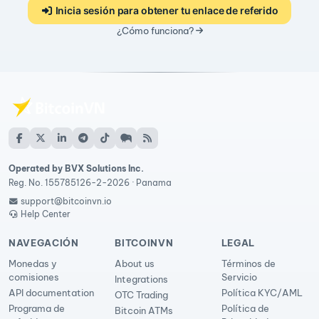
Inicia sesión para obtener tu enlace de referido
¿Cómo funciona?
Operated by BVX Solutions Inc.
Reg. No. 155785126-2-2026 · Panama
support@bitcoinvn.io
Help Center
NAVEGACIÓN
BITCOINVN
LEGAL
Monedas y
About us
Términos de
comisiones
Servicio
Integrations
API documentation
Política KYC/AML
OTC Trading
Programa de
Política de
Bitcoin ATMs