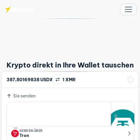
Zum Hauptinhalt springen
Krypto direkt in Ihre Wallet tauschen
387,80169838 USD₮
1 XMR
Sie senden
…
SENDEN ÜBER
Tron